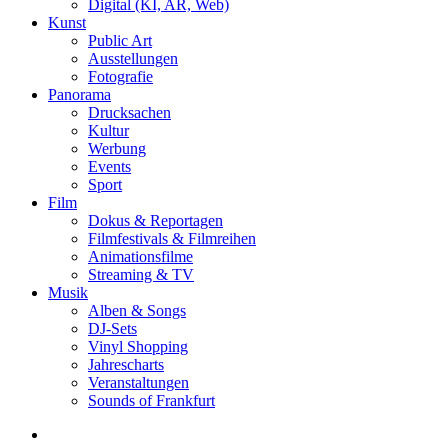
Digital (KI, AR, Web)
Kunst
Public Art
Ausstellungen
Fotografie
Panorama
Drucksachen
Kultur
Werbung
Events
Sport
Film
Dokus & Reportagen
Filmfestivals & Filmreihen
Animationsfilme
Streaming & TV
Musik
Alben & Songs
DJ-Sets
Vinyl Shopping
Jahrescharts
Veranstaltungen
Sounds of Frankfurt
search