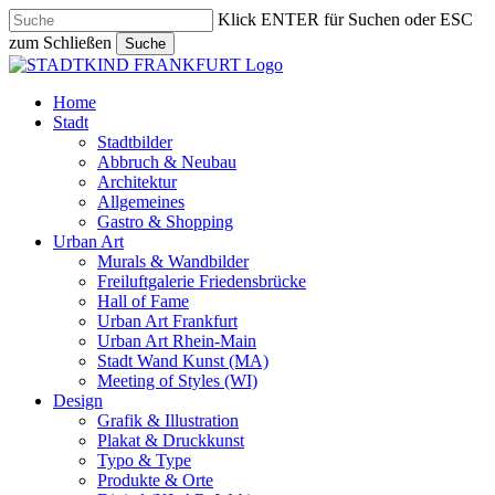
Skip
Klick ENTER für Suchen oder ESC
to
zum Schließen
Suche
main
Close
content
Search
search
Menu
Home
Stadt
Stadtbilder
Abbruch & Neubau
Architektur
Allgemeines
Gastro & Shopping
Urban Art
Murals & Wandbilder
Freiluftgalerie Friedensbrücke
Hall of Fame
Urban Art Frankfurt
Urban Art Rhein-Main
Stadt Wand Kunst (MA)
Meeting of Styles (WI)
Design
Grafik & Illustration
Plakat & Druckkunst
Typo & Type
Produkte & Orte