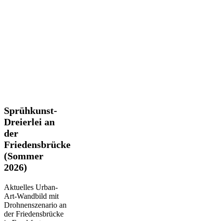
Sprühkunst-
Sprühkunst-
Dreierlei
Dreierlei an
an
der
der
Friedensbrücke
Friedensbrücke
(Sommer
(Sommer
2026)
2026)
Aktuelles Urban-
Art-Wandbild mit
Drohnenszenario an
der Friedensbrücke