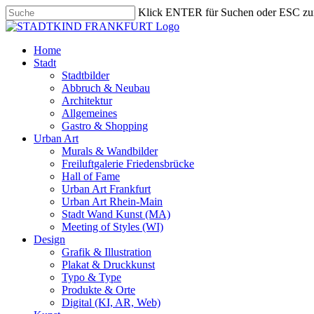
Skip
Klick ENTER für Suchen oder ESC zu
to
Close
main
Search
content
search
Menu
Home
Stadt
Stadtbilder
Abbruch & Neubau
Architektur
Allgemeines
Gastro & Shopping
Urban Art
Murals & Wandbilder
Freiluftgalerie Friedensbrücke
Hall of Fame
Urban Art Frankfurt
Urban Art Rhein-Main
Stadt Wand Kunst (MA)
Meeting of Styles (WI)
Design
Grafik & Illustration
Plakat & Druckkunst
Typo & Type
Produkte & Orte
Digital (KI, AR, Web)