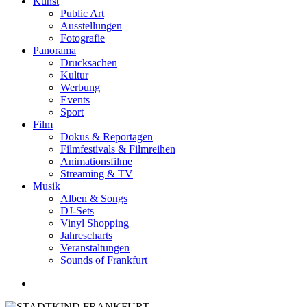
Kunst
Public Art
Ausstellungen
Fotografie
Panorama
Drucksachen
Kultur
Werbung
Events
Sport
Film
Dokus & Reportagen
Filmfestivals & Filmreihen
Animationsfilme
Streaming & TV
Musik
Alben & Songs
DJ-Sets
Vinyl Shopping
Jahrescharts
Veranstaltungen
Sounds of Frankfurt
search