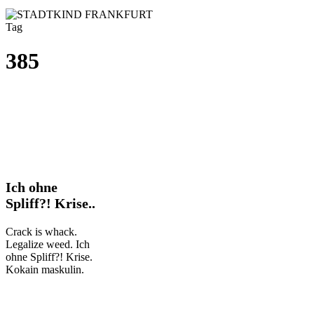
Tag
385
Ich
Ich ohne
ohne
Spliff?! Krise..
Spliff?!
Krise..
Crack is whack.
Legalize weed. Ich
ohne Spliff?! Krise.
Kokain maskulin.