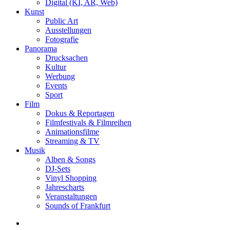
Digital (KI, AR, Web)
Kunst
Public Art
Ausstellungen
Fotografie
Panorama
Drucksachen
Kultur
Werbung
Events
Sport
Film
Dokus & Reportagen
Filmfestivals & Filmreihen
Animationsfilme
Streaming & TV
Musik
Alben & Songs
DJ-Sets
Vinyl Shopping
Jahrescharts
Veranstaltungen
Sounds of Frankfurt
search