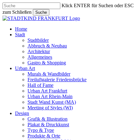
Skip
Klick ENTER für Suchen oder ESC
to
zum Schließen
Suche
main
Close
content
Search
search
Menu
Home
Stadt
Stadtbilder
Abbruch & Neubau
Architektur
Allgemeines
Gastro & Shopping
Urban Art
Murals & Wandbilder
Freiluftgalerie Friedensbrücke
Hall of Fame
Urban Art Frankfurt
Urban Art Rhein-Main
Stadt Wand Kunst (MA)
Meeting of Styles (WI)
Design
Grafik & Illustration
Plakat & Druckkunst
Typo & Type
Produkte & Orte