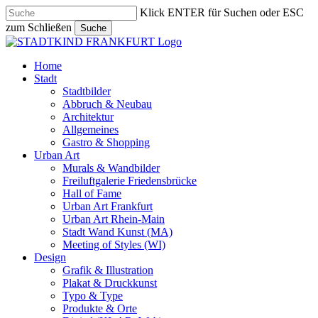
Skip
Klick ENTER für Suchen oder ESC
to
zum Schließen
Suche
main
Close
content
Search
search
Menu
Home
Stadt
Stadtbilder
Abbruch & Neubau
Architektur
Allgemeines
Gastro & Shopping
Urban Art
Murals & Wandbilder
Freiluftgalerie Friedensbrücke
Hall of Fame
Urban Art Frankfurt
Urban Art Rhein-Main
Stadt Wand Kunst (MA)
Meeting of Styles (WI)
Design
Grafik & Illustration
Plakat & Druckkunst
Typo & Type
Produkte & Orte