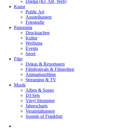
Digital (KI, AR, Web)
Kunst
Public Art
Ausstellungen
Fotografie
Panorama
Drucksachen
Kultur
Werbung
Events
Sport
Film
Dokus & Reportagen
Filmfestivals & Filmreihen
Animationsfilme
Streaming & TV
Musik
Alben & Songs
DJ-Sets
Vinyl Shopping
Jahrescharts
Veranstaltungen
Sounds of Frankfurt
search