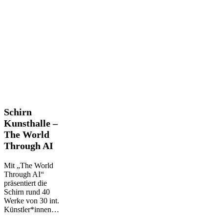
Schirn
Schirn
Kunsthalle
Kunsthalle –
–
The World
The
Through AI
World
Through
AI
Mit „The World
Through AI“
präsentiert die
Schirn rund 40
Werke von 30 int.
Künstler*innen…